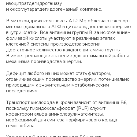
изоцитратдегидрогеназу
и оксоглутаратдегидрогеназный комплекс.
В митохондриях комплексы ATP-Mg облегчают экспорт
митохондриального АТФ в цитозоль, доставляя энергию
внутри клетки. Все витамины группы В, за исключением
фолиевой кислоты участвуют в различных этапах
клеточной системы производства энергии.
Достаточное количество каждого витамина группы
В имеет решающее значение для оптимальной работы
механизма производства энергии.
Дефицит любого из них может стать фактором,
ограничивающим производство энергии, потенциально
приводящим к значительным метаболическим
последствиям.
Транспорт кислорода в крови зависит от витамина В6,
поскольку пиридоксальфосфат (PLP) служит
кофактором альфа-аминолевулинатсинтазы,
необходимой для синтеза порфиринового кольца
гемоглобина.